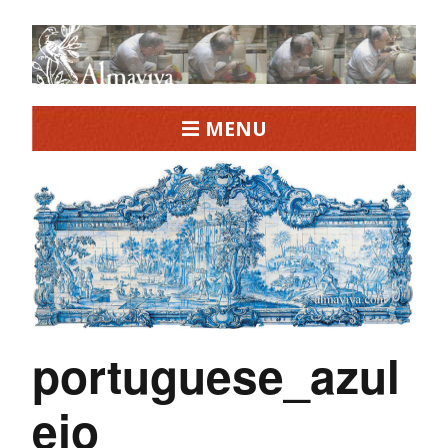
MENU
portuguese_azul
ejo