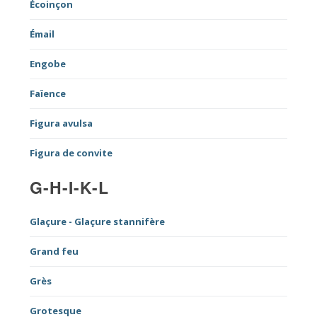
É
coinçon
Émail
Engobe
Faïence
Figura avulsa
Figura de convite
G-H-I-K-L
Glaçure - Glaçure stannifère
Grand feu
Grès
Grotesque