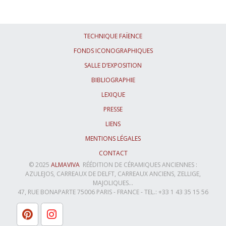
TECHNIQUE FAÏENCE
FONDS ICONOGRAPHIQUES
SALLE D’EXPOSITION
BIBLIOGRAPHIE
LEXIQUE
PRESSE
LIENS
MENTIONS LÉGALES
CONTACT
© 2025
ALMAVIVA
RÉÉDITION DE CÉRAMIQUES ANCIENNES :
AZULEJOS, CARREAUX DE DELFT, CARREAUX ANCIENS, ZELLIGE,
MAJOLIQUES...
47, RUE BONAPARTE 75006 PARIS - FRANCE - TEL.: +33 1 43 35 15 56