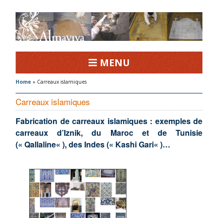
MENU
Home
»
Carreaux islamiques
Carreaux islamiques
Fabrication de carreaux islamiques : exemples de
carreaux d’Iznik, du Maroc et de Tunisie
(«
Qallaline
« ), des Indes («
Kashi Gari
« )…
Nous disposons de
centaines d'images de
carreaux islamiques dans
notre fonds
iconographique. Voici
quelques exemples...