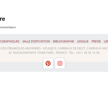
Carreaux islamiques
Carreaux médiévaux
re
Carreaux modernes
commentaire.
Art Nouveau
OGRAPHIQUES
SALLE D’EXPOSITION
BIBLIOGRAPHIE
LEXIQUE
PRESSE
LI
 DE CÉRAMIQUES ANCIENNES : AZULEJOS, CARREAUX DE DELFT, CARREAUX ANCIE
Pot d’apothicaire
47, RUE BONAPARTE 75006 PARIS - FRANCE - TEL.: +33 1 43 35 15 56