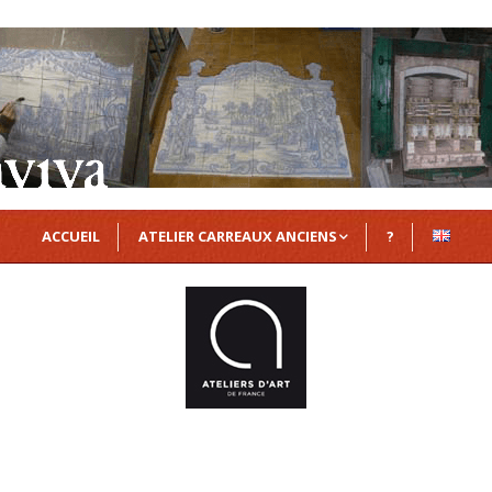
ACCUEIL
ATELIER CARREAUX ANCIENS
?
Azulejos
Delft
Majolique
Zellige